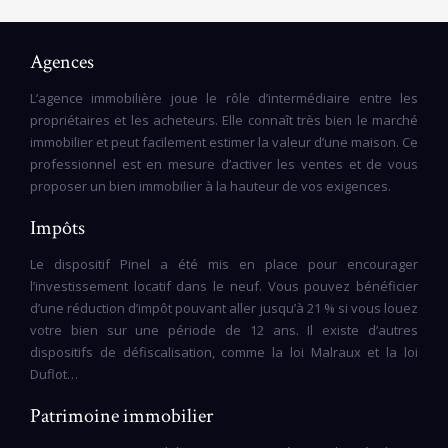
Agences
L’agence immobilière joue le rôle d’intermédiaire entre les
propriétaires et les acheteurs. Elle connaît très bien le marché
immobilier et peut facilement estimer la valeur d’une maison. Ce
professionnel est en mesure d’activer les ventes et de vous
proposer un bien immobilier à la hauteur de vos exigences.
Impôts
Le dispositif Pinel a été mis en place pour encourager
l’investissement locatif dans le neuf. Vous pouvez bénéficier
d’une réduction d’impôt pouvant aller jusqu’à 21 % si vous louez
votre bien sur une période de 12 ans. Il existe d’autres
dispositifs de défiscalisation, comme la loi Malraux et la loi
Duflot…
Patrimoine immobilier