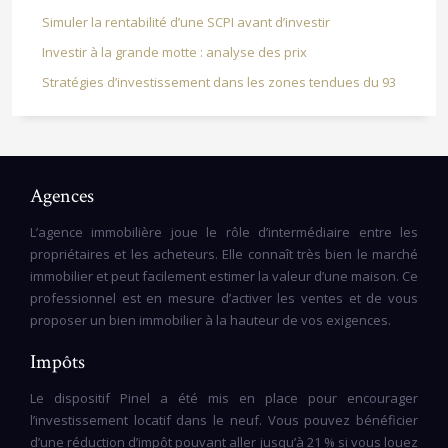
Simuler la rentabilité d’une SCPI avant d’investir
Investir à la grande motte : analyse des prix
Stratégies d’investissement dans les zones tendues du 93
Agences
L’agence immobilière joue le rôle d’intermédiaire entre les
propriétaires et les acheteurs. Elle connaît très bien le marché
immobilier et peut facilement estimer la valeur d’une maison. Ce
professionnel est en mesure d’activer les ventes et de vous
proposer un bien immobilier à la hauteur de vos exigences.
Impôts
Le dispositif Pinel a été mis en place pour encourager
l’investissement locatif dans le neuf. Vous pouvez bénéficier
d’une réduction d’impôt pouvant aller jusqu’à 21 % si vous louez