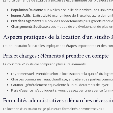
La forte demande de studios à Bruxelles est alimentée par plusieurs fac
Population Étudiante :
Bruxelles accueille de nombreuses universi
Jeunes Actifs :
L’attractivité économique de Bruxelles attire de no
Prix des Logements :
Le prix des appartements plus grands rend le
Changements Sociétaux :
Les modes de vie évoluent, et de plus en
Aspects pratiques de la location d’un studio 
Louer un studio à Bruxelles implique des étapes importantes et des con
Prix et charges : éléments à prendre en compte
Le coût total d’un studio comprend plusieurs éléments :
Loyer mensuel : variable selon la localisation et la qualité du loge
Charges communes : eau, chauffage, entretien des parties commune
Caution : généralement équivalente à un ou deux mois de loyer.
Frais d’agence : s’appliquent si vous passez par une agence (un mo
Formalités administratives : démarches nécessai
La location d’un studio exige plusieurs formalités administratives :