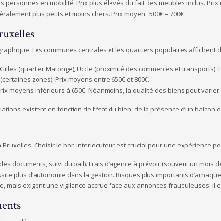
es personnes en mobilité. Prix plus élevés du fait des meubles inclus. Prix
alement plus petits et moins chers. Prix moyen : 500€ – 700€.
ruxelles
ographique. Les communes centrales et les quartiers populaires affichent de
t-Gilles (quartier Matonge), Uccle (proximité des commerces et transports).
certaines zones). Prix moyens entre 650€ et 800€.
rix moyens inférieurs à 650€. Néanmoins, la qualité des biens peut varier.
ations existent en fonction de l’état du bien, de la présence d’un balcon 
 Bruxelles. Choisir le bon interlocuteur est crucial pour une expérience pos
 des documents, suivi du bail). Frais d’agence à prévoir (souvent un mois de
ssite plus d’autonomie dans la gestion. Risques plus importants d’arnaque
he, mais exigent une vigilance accrue face aux annonces frauduleuses. Il es
uents