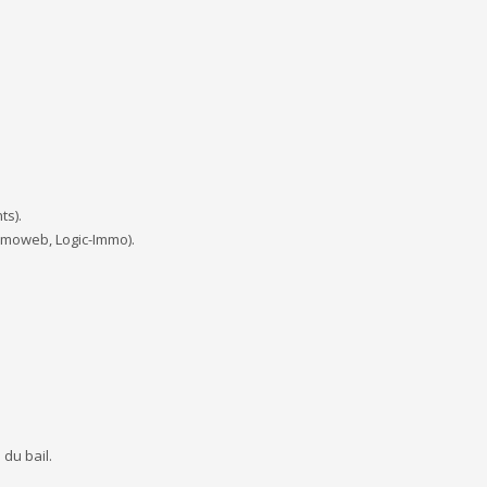
ts).
mmoweb, Logic-Immo).
du bail.