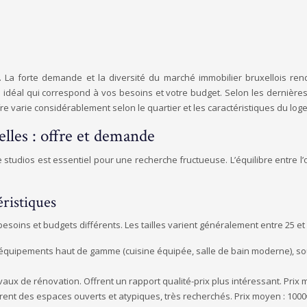
. La forte demande et la diversité du marché immobilier bruxellois ren
 idéal qui correspond à vos besoins et votre budget. Selon les dernière
e varie considérablement selon le quartier et les caractéristiques du log
elles : offre et demande
studios est essentiel pour une recherche fructueuse. L’équilibre entre l’o
éristiques
soins et budgets différents. Les tailles varient généralement entre 25 et 
équipements haut de gamme (cuisine équipée, salle de bain moderne), souve
vaux de rénovation. Offrent un rapport qualité-prix plus intéressant. Prix 
ffrent des espaces ouverts et atypiques, très recherchés. Prix moyen : 1000€