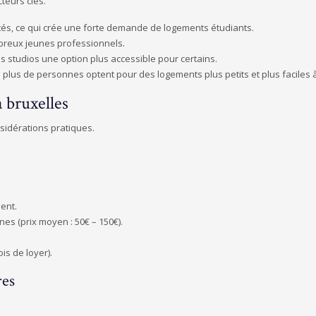
teurs clés.
tés, ce qui crée une forte demande de logements étudiants.
mbreux jeunes professionnels.
s studios une option plus accessible pour certains.
 plus de personnes optent pour des logements plus petits et plus faciles à
à bruxelles
sidérations pratiques.
ment.
s (prix moyen : 50€ – 150€).
is de loyer).
res