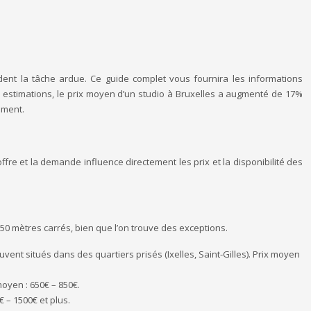
dent la tâche ardue. Ce guide complet vous fournira les informations
s estimations, le prix moyen d’un studio à Bruxelles a augmenté de 17%
ement.
ffre et la demande influence directement les prix et la disponibilité des
50 mètres carrés, bien que l’on trouve des exceptions.
nt situés dans des quartiers prisés (Ixelles, Saint-Gilles). Prix moyen
moyen : 650€ – 850€.
 – 1500€ et plus.