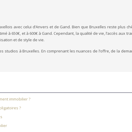
ellois avec celui d’Anvers et de Gand. Bien que Bruxelles reste plus c
mé à 650€, et à 600€ à Gand. Cependant, la qualité de vie, l’accès aux tran
sation et de style de vie.
 studios à Bruxelles. En comprenant les nuances de l’offre, de la dema
ment immobilier ?
ligatoires ?
es
lier