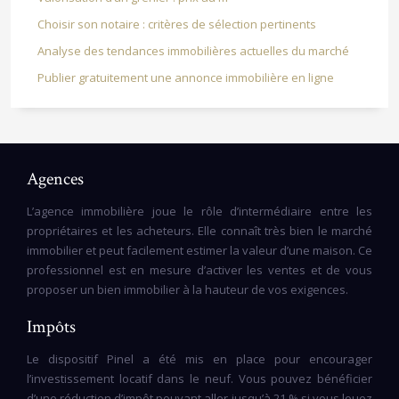
Choisir son notaire : critères de sélection pertinents
Analyse des tendances immobilières actuelles du marché
Publier gratuitement une annonce immobilière en ligne
Agences
L’agence immobilière joue le rôle d’intermédiaire entre les
propriétaires et les acheteurs. Elle connaît très bien le marché
immobilier et peut facilement estimer la valeur d’une maison. Ce
professionnel est en mesure d’activer les ventes et de vous
proposer un bien immobilier à la hauteur de vos exigences.
Impôts
Le dispositif Pinel a été mis en place pour encourager
l’investissement locatif dans le neuf. Vous pouvez bénéficier
d’une réduction d’impôt pouvant aller jusqu’à 21 % si vous louez