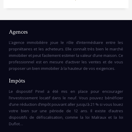
Agences
L’agence immobilière joue le rôle d’intermédiaire entre les
propriétaires et les acheteurs. Elle connaît très bien le marché
immobilier et peut facilement estimer la valeur d’une maison. Ce
professionnel est en mesure d’activer les ventes et de vous
proposer un bien immobilier à la hauteur de vos exigences.
Impôts
Le dispositif Pinel a été mis en place pour encourager
l’investissement locatif dans le neuf. Vous pouvez bénéficier
d’une réduction d’impôt pouvant aller jusqu’à 21 % si vous louez
votre bien sur une période de 12 ans. Il existe d’autres
dispositifs de défiscalisation, comme la loi Malraux et la loi
Duflot…