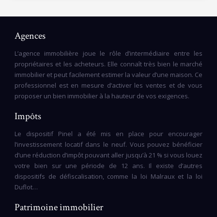
Agences
L’agence immobilière joue le rôle d’intermédiaire entre les
propriétaires et les acheteurs. Elle connaît très bien le marché
immobilier et peut facilement estimer la valeur d’une maison. Ce
professionnel est en mesure d’activer les ventes et de vous
proposer un bien immobilier à la hauteur de vos exigences.
Impôts
Le dispositif Pinel a été mis en place pour encourager
l’investissement locatif dans le neuf. Vous pouvez bénéficier
d’une réduction d’impôt pouvant aller jusqu’à 21 % si vous louez
votre bien sur une période de 12 ans. Il existe d’autres
dispositifs de défiscalisation, comme la loi Malraux et la loi
Duflot…
Patrimoine immobilier