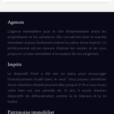
Agences
L’agence immobilière joue le rôle d’intermédiaire entre les
propriétaires et les acheteurs. Elle connaît très bien le marché
immobilier et peut facilement estimer la valeur d’une maison. Ce
professionnel est en mesure d’activer les ventes et de vous
proposer un bien immobilier à la hauteur de vos exigences.
Impôts
Le dispositif Pinel a été mis en place pour encourager
l’investissement locatif dans le neuf. Vous pouvez bénéficier
d’une réduction d’impôt pouvant aller jusqu’à 21 % si vous louez
votre bien sur une période de 12 ans. Il existe d’autres
dispositifs de défiscalisation, comme la loi Malraux et la loi
Duflot…
Patrimoine immobilier