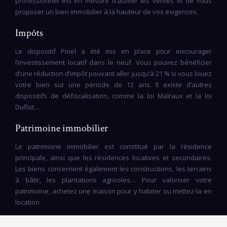
professionnel est en mesure d’activer les ventes et de vous
proposer un bien immobilier à la hauteur de vos exigences.
Impôts
Le dispositif Pinel a été mis en place pour encourager
l’investissement locatif dans le neuf. Vous pouvez bénéficier
d’une réduction d’impôt pouvant aller jusqu’à 21 % si vous louez
votre bien sur une période de 12 ans. Il existe d’autres
dispositifs de défiscalisation, comme la loi Malraux et la loi
Duflot…
Patrimoine immobilier
Le patrimoine immobilier est constitué par la résidence
principale, ainsi que les résidences locatives et secondaires.
Les biens concernent également les constructions, les terrains
à bâtir, les plantations agricoles… Pour valoriser votre
patrimoine, achetez une maison pour y habiter ou mettez-la en
location.