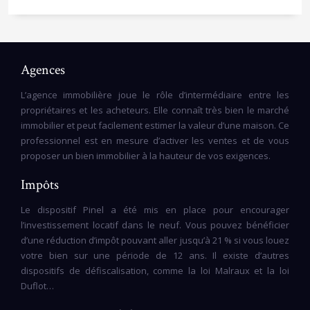
Agences
L’agence immobilière joue le rôle d’intermédiaire entre les
propriétaires et les acheteurs. Elle connaît très bien le marché
immobilier et peut facilement estimer la valeur d’une maison. Ce
professionnel est en mesure d’activer les ventes et de vous
proposer un bien immobilier à la hauteur de vos exigences.
Impôts
Le dispositif Pinel a été mis en place pour encourager
l’investissement locatif dans le neuf. Vous pouvez bénéficier
d’une réduction d’impôt pouvant aller jusqu’à 21 % si vous louez
votre bien sur une période de 12 ans. Il existe d’autres
dispositifs de défiscalisation, comme la loi Malraux et la loi
Duflot…