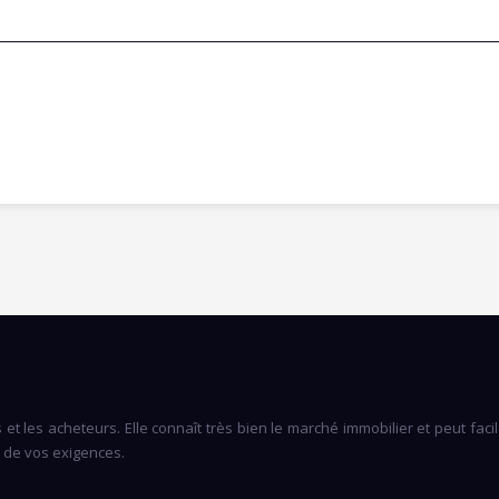
es et les acheteurs. Elle connaît très bien le marché immobilier et peut f
r de vos exigences.