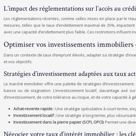
L’impact des réglementations sur l’accès au crédi
Les réglementations récentes, comme celles mises en place par le Haut C
mesures, telles que le taux d’endettement maximal de 35%, impactent l’a
avec une capacité d’endettement plus faible. Ces restrictions influent i
Optimiser vos investissements immobiliers
Dans un contexte de taux d’emprunt élevés, adapter sa stratégie d’inve
et vos objectifs.
Stratégies d’investissement adaptées aux taux act
Le marché immobilier offre une palette de stratégies d’investissement.
baisse ou de stagnation. L’investissement locatif, davantage axé su
d’investissement, de votre tolérance au risque, et de votre capacité à g
Achat-revente rapide :
Une stratégie spéculative à court terme, ex
Investissement locatif :
Une stratégie à long terme, plus sécurisant
Investissement dans la pierre papier (SCPI, OPCI):
Permet une divers
Négocier votre taux d’intérêt immobilier : les clé