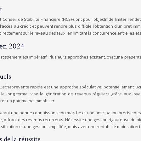
t
onseil de Stabilité Financière (HCSF), ont pour objectif de limiter l’end
ccès au crédit et peuvent rendre plus difficile l’obtention d’un prêt imm
ndirectement sur le niveau des taux, en limitant la concurrence entre les é
 en 2024
stissement est impératif. Plusieurs approches existent, chacune présenta
uels
 L’achat-revente rapide est une approche spéculative, potentiellement luc
r le long terme, vise la génération de revenus réguliers grâce aux loy
érer un patrimoine immobilier.
igeant une bonne connaissance du marché et une anticipation précise des f
e, offrant des revenus récurrents. Nécessite une gestion rigoureuse du bie
ification et une gestion simplifiée, mais avec une rentabilité moins direct
s de la réussite