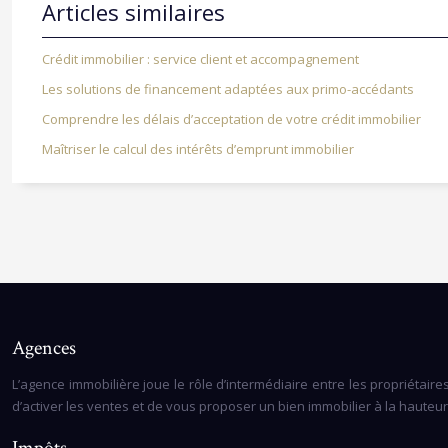
Articles similaires
Crédit immobilier : service client et accompagnement
Les solutions de financement adaptées aux primo-accédants
Comprendre les délais d’acceptation de votre crédit immobilier
Maîtriser le calcul des intérêts d’emprunt immobilier
Agences
L’agence immobilière joue le rôle d’intermédiaire entre les propriétair
d’activer les ventes et de vous proposer un bien immobilier à la hauteu