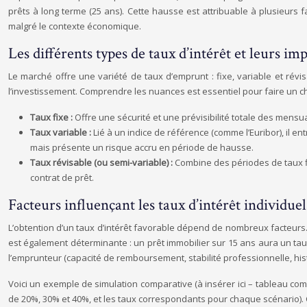
prêts à long terme (25 ans). Cette hausse est attribuable à plusieurs f
malgré le contexte économique.
Les différents types de taux d’intérêt et leurs imp
Le marché offre une variété de taux d’emprunt : fixe, variable et rév
l’investissement. Comprendre les nuances est essentiel pour faire un ch
Taux fixe :
Offre une sécurité et une prévisibilité totale des mensu
Taux variable :
Lié à un indice de référence (comme l’Euribor), il en
mais présente un risque accru en période de hausse.
Taux révisable (ou semi-variable) :
Combine des périodes de taux fi
contrat de prêt.
Facteurs influençant les taux d’intérêt individuel
L’obtention d’un taux d’intérêt favorable dépend de nombreux facteurs.
est également déterminante : un prêt immobilier sur 15 ans aura un taux 
l’emprunteur (capacité de remboursement, stabilité professionnelle, his
Voici un exemple de simulation comparative (à insérer ici – tableau comp
de 20%, 30% et 40%, et les taux correspondants pour chaque scénario). Ce