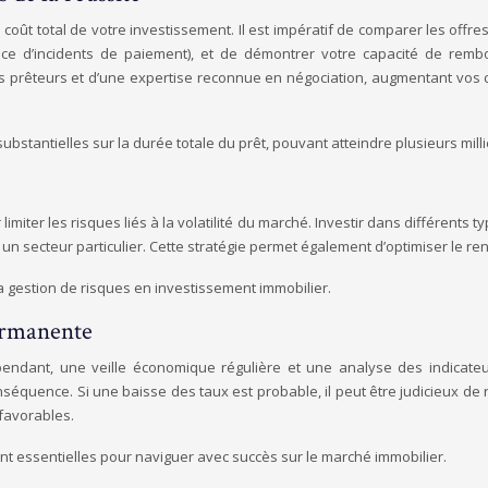
 coût total de votre investissement. Il est impératif de comparer les of
ence d’incidents de paiement), et de démontrer votre capacité de rem
prêteurs et d’une expertise reconnue en négociation, augmentant vos ch
bstantielles sur la durée totale du prêt, pouvant atteindre plusieurs milli
r limiter les risques liés à la volatilité du marché. Investir dans différe
n secteur particulier. Cette stratégie permet également d’optimiser le ren
a gestion de risques en investissement immobilier.
permanente
ependant, une veille économique régulière et une analyse des indicateur
séquence. Si une baisse des taux est probable, il peut être judicieux de 
 favorables.
nt essentielles pour naviguer avec succès sur le marché immobilier.