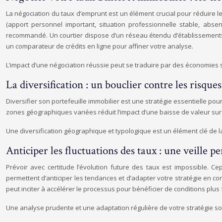
La négociation du taux d’emprunt est un élément crucial pour réduire le
(apport personnel important, situation professionnelle stable, abs
recommandé. Un courtier dispose d’un réseau étendu d’établissements 
un comparateur de crédits en ligne pour affiner votre analyse.
L’impact d’une négociation réussie peut se traduire par des économies su
La diversification : un bouclier contre les risques
Diversifier son portefeuille immobilier est une stratégie essentielle pou
zones géographiques variées réduit l’impact d’une baisse de valeur sur u
Une diversification géographique et typologique est un élément clé de l
Anticiper les fluctuations des taux : une veille 
Prévoir avec certitude l’évolution future des taux est impossible. C
permettent d’anticiper les tendances et d’adapter votre stratégie en con
peut inciter à accélérer le processus pour bénéficier de conditions plus
Une analyse prudente et une adaptation régulière de votre stratégie so