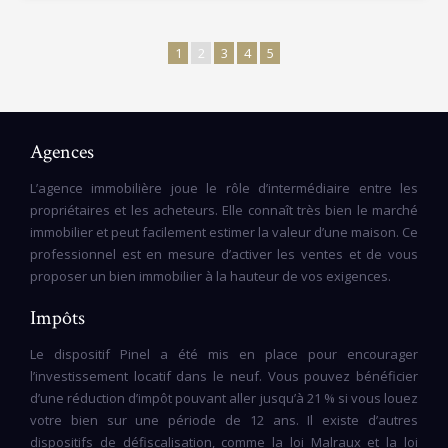
1
2
3
4
5
Agences
L’agence immobilière joue le rôle d’intermédiaire entre les
propriétaires et les acheteurs. Elle connaît très bien le marché
immobilier et peut facilement estimer la valeur d’une maison. Ce
professionnel est en mesure d’activer les ventes et de vous
proposer un bien immobilier à la hauteur de vos exigences.
Impôts
Le dispositif Pinel a été mis en place pour encourager
l’investissement locatif dans le neuf. Vous pouvez bénéficier
d’une réduction d’impôt pouvant aller jusqu’à 21 % si vous louez
votre bien sur une période de 12 ans. Il existe d’autres
dispositifs de défiscalisation, comme la loi Malraux et la loi