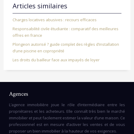
Articles similaires
Charges locatives abusives : recours efficaces
Responsabilité civile étudiante : comparatif des meilleures
offres en france
Plongeon autorisé ? guide complet des règles d’installation
d’une piscine en copropriété
Les droits du bailleur face aux impayés de loyer
Agences
L’agence immobilière joue le rôle d’intermédiaire entre les
propriétaires et les acheteurs. Elle connaît très bien le marché
immobilier et peut facilement estimer la valeur d’une maison. Ce
professionnel est en mesure d’activer les ventes et de vous
proposer un bien immobilier à la hauteur de vos exigences.