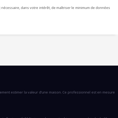
st nécessaire, dans votre intérêt, de maîtriser le minimum de données
acilement estimer la valeur d’une maison. Ce professionnel est en mesure