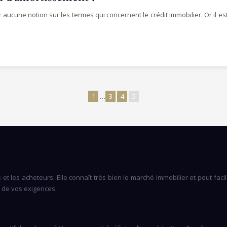
 aucune notion sur les termes qui concernent le crédit immobilier. Or il e
1
…
3
4
5
es et les acheteurs. Elle connaît très bien le marché immobilier et peut f
r de vos exigences.